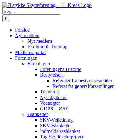
Skip
Facebook
Instagram
YouTube
Find
SiteMap
to
os
Søg
content
efter:
Forside
Nyt medlem
Nyt medlem
Fra Intro til Træning
Medlems portal
Foreningen
Foreningen
Foreningens Historie
Bestyrelsen
Referater fra bestyrelsesmøder
Referat fra generalforsamlingen
Trænerne
Nyt skyttehus
Vedtægter
GDPR – ØSF
Blanketter
SKV-Vejledning
SKV-Blanketter
Indmeldelsesblanket
Tag Skydelederprøven