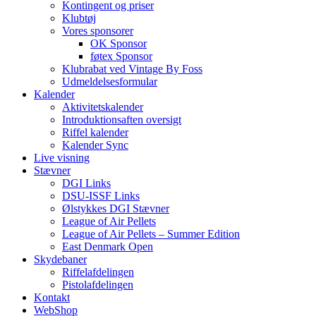
Kontingent og priser
Klubtøj
Vores sponsorer
OK Sponsor
føtex Sponsor
Klubrabat ved Vintage By Foss
Udmeldelsesformular
Kalender
Aktivitetskalender
Introduktionsaften oversigt
Riffel kalender
Kalender Sync
Live visning
Stævner
DGI Links
DSU-ISSF Links
Ølstykkes DGI Stævner
League of Air Pellets
League of Air Pellets – Summer Edition
East Denmark Open
Skydebaner
Riffelafdelingen
Pistolafdelingen
Kontakt
WebShop