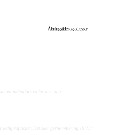
Åbningstider og adresser
un en indendørs vinter disciplin”
r ledig kapacitet. Det sker gerne omkring 19:15”