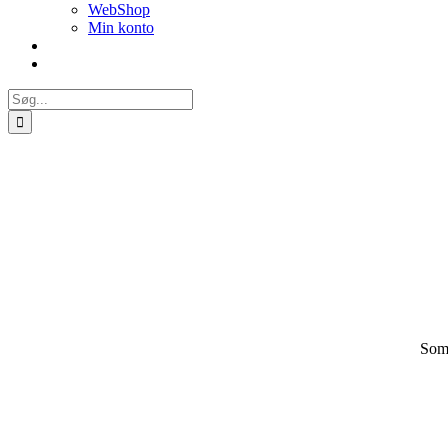
WebShop
Min konto
Søg
efter:
Spring
til
indhold
Some