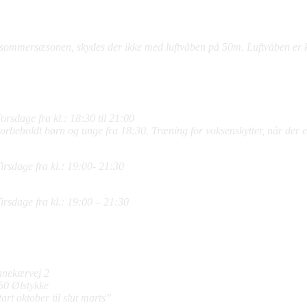
tol
:
Torsdage fra kl. 19.00
 sommersæsonen, skydes der ikke med luftvåben på 50m. Luftvåben er k
M Vintersæson
yttehus
 meter Riffel børn og junior
:
orsdage fra kl.: 18:30 til 21:00
orbeholdt børn og unge fra 18:30. Træning for voksenskytter, når der e
m Riffel voksne
:
Tirsdage fra kl.: 19:00- 21:30
m Pistol
:
Tirsdage fra kl.: 19:00 – 21:30
ydebanernes
resser
yttehuset
anekærvej 2
50 Ølstykke
art oktober til slut marts”