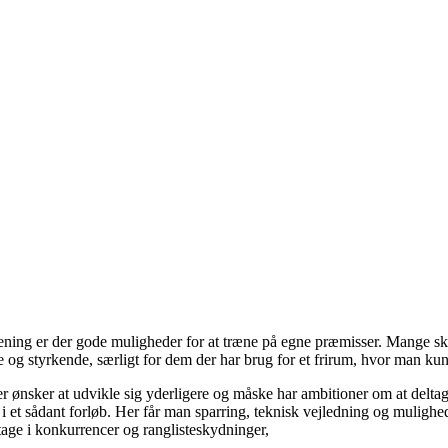
rening er der gode muligheder for at træne på egne præmisser. Mange sky
 styrkende, særligt for dem der har brug for et frirum, hvor man kun st
der ønsker at udvikle sig yderligere og måske har ambitioner om at delta
ndgå i et sådant forløb. Her får man sparring, teknisk vejledning og mul
tage i konkurrencer og ranglisteskydninger,