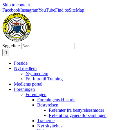
Skip to content
Facebook
Instagram
YouTube
Find os
SiteMap
Søg efter:
Forside
Nyt medlem
Nyt medlem
Fra Intro til Træning
Medlems portal
Foreningen
Foreningen
Foreningens Historie
Bestyrelsen
Referater fra bestyrelsesmøder
Referat fra generalforsamlingen
Trænerne
Nyt skyttehus