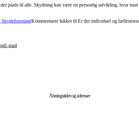
 der plads til alle. Skydning kan være en personlig udvikling, hvor man 
 Skytteforening
|
Kommentarer lukket
til Er der individuel og fællestræn
ng
E-mail
Åbningstider og adresser