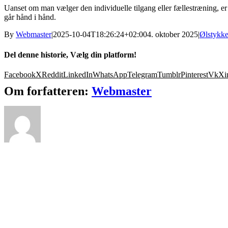
Uanset om man vælger den individuelle tilgang eller fællestræning, er
går hånd i hånd.
By
Webmaster
|
2025-10-04T18:26:24+02:00
4. oktober 2025
|
Ølstykke
Del denne historie, Vælg din platform!
Facebook
X
Reddit
LinkedIn
WhatsApp
Telegram
Tumblr
Pinterest
Vk
Xi
Om forfatteren:
Webmaster
m & 50m Sommersæson
nebjerg
fel
:
Torsdage fra kl. 18.30