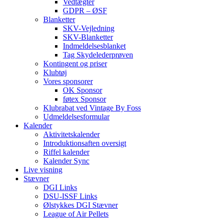
Vedtægter
GDPR – ØSF
Blanketter
SKV-Vejledning
SKV-Blanketter
Indmeldelsesblanket
Tag Skydelederprøven
Kontingent og priser
Klubtøj
Vores sponsorer
OK Sponsor
føtex Sponsor
Klubrabat ved Vintage By Foss
Udmeldelsesformular
Kalender
Aktivitetskalender
Introduktionsaften oversigt
Riffel kalender
Kalender Sync
Live visning
Stævner
DGI Links
DSU-ISSF Links
Ølstykkes DGI Stævner
League of Air Pellets