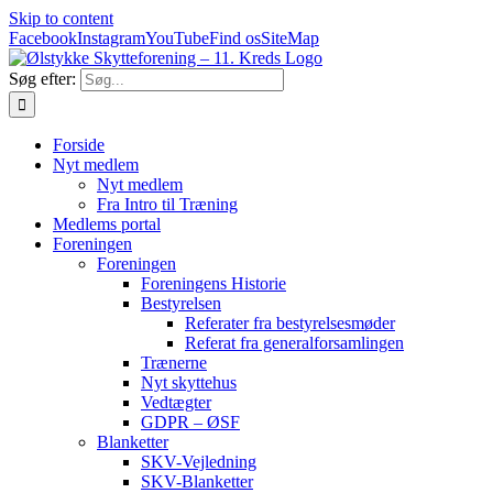
Skip to content
Facebook
Instagram
YouTube
Find os
SiteMap
Søg efter:
Forside
Nyt medlem
Nyt medlem
Fra Intro til Træning
Medlems portal
Foreningen
Foreningen
Foreningens Historie
Bestyrelsen
Referater fra bestyrelsesmøder
Referat fra generalforsamlingen
Trænerne
Nyt skyttehus
Vedtægter
GDPR – ØSF
Blanketter
SKV-Vejledning
SKV-Blanketter