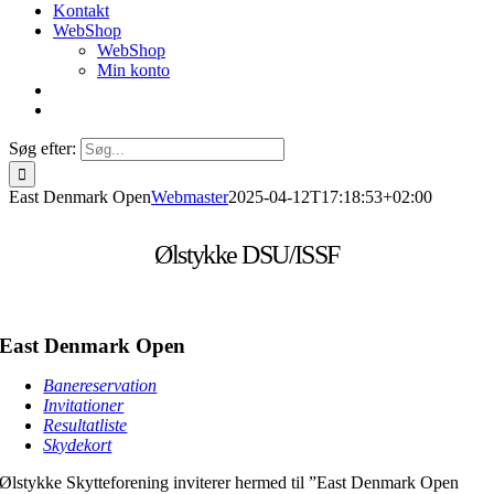
Kontakt
WebShop
WebShop
Min konto
Søg efter:
East Denmark Open
Webmaster
2025-04-12T17:18:53+02:00
Ølstykke DSU/ISSF
East Denmark Open
Banereservation
Invitationer
Resultatliste
Skydekort
Ølstykke Skytteforening inviterer hermed til ”East Denmark Open