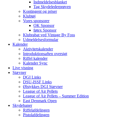
Indmeldelsesblanket
Tag Skydelederprøven
Kontingent og priser
Klubtøj
Vores sponsorer
OK Sponsor
føtex Sponsor
Klubrabat ved Vintage By Foss
Udmeldelsesformular
Kalender
Aktivitetskalender
Introduktionsaften oversigt
Riffel kalender
Kalender Sync
Live visning
Stævner
DGI Links
DSU-ISSF Links
Ølstykkes DGI Stævner
League of Air Pellets
League of Air Pellets – Summer Edition
East Denmark Open
Skydebaner
Riffelafdelingen
Pistolafdelingen