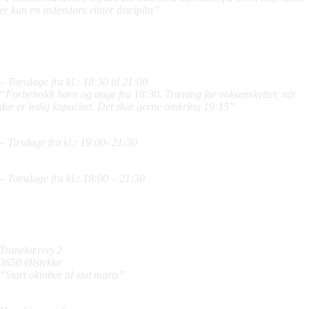
er kun en indendørs vinter disciplin”
15M Vintersæson
Skyttehus
15 meter Riffel børn og junior
:
– Torsdage fra kl.: 18:30 til 21:00
“Forbeholdt børn og unge fra 18:30. Træning for voksenskytter, når
der er ledig kapacitet. Det sker gerne omkring 19:15”
15m Riffel voksne
:
– Tirsdage fra kl.: 19:00- 21:30
15m Pistol
:
– Torsdage fra kl.: 19:00 – 21:30
Skydebanernes
adresser
Skyttehuset
Tranekærvej 2
3650 Ølstykke
“Start oktober til slut marts”
Hanebjerg Skyttecenter