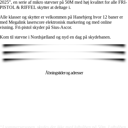
2025”, en serie af mikro stævner på 50M med høj kvalitet for alle FRI-
PISTOL & RIFFEL skytter at deltage i.
Alle klasser og skytter er velkommen på Hanebjerg hvor 12 baner er
med Megalink laserscore elektronisk markering og med online
visning. Fri-pistol skyder på Sius-Ascor.
Kom til stævne i Nordsjælland og nyd en dag på skydebanen.
Åbningstider og adresser
25M & 50M Sommersæson
Hanebjerg
Riffel
:
– Torsdage fra kl. 18.30
Pistol
:
– Torsdage fra kl. 19.00
“I sommersæsonen, skydes der ikke med luftvåben på 50m. Luftvåben