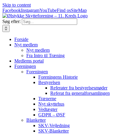
Skip to content
Facebook
Instagram
YouTube
Find os
SiteMap
Søg efter:
Forside
Nyt medlem
Nyt medlem
Fra Intro til Træning
Medlems portal
Foreningen
Foreningen
Foreningens Historie
Bestyrelsen
Referater fra bestyrelsesmøder
Referat fra generalforsamlingen
Trænerne
Nyt skyttehus
Vedtægter
GDPR – ØSF
Blanketter
SKV-Vejledning
SKV-Blanketter