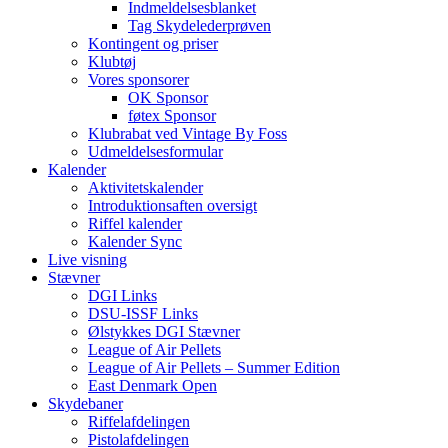
Indmeldelsesblanket
Tag Skydelederprøven
Kontingent og priser
Klubtøj
Vores sponsorer
OK Sponsor
føtex Sponsor
Klubrabat ved Vintage By Foss
Udmeldelsesformular
Kalender
Aktivitetskalender
Introduktionsaften oversigt
Riffel kalender
Kalender Sync
Live visning
Stævner
DGI Links
DSU-ISSF Links
Ølstykkes DGI Stævner
League of Air Pellets
League of Air Pellets – Summer Edition
East Denmark Open
Skydebaner
Riffelafdelingen
Pistolafdelingen