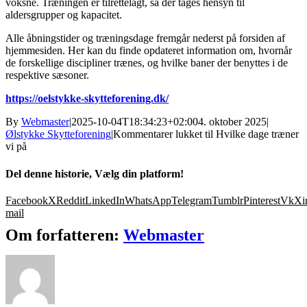
voksne. Træningen er tilrettelagt, så der tages hensyn til
aldersgrupper og kapacitet.
Alle åbningstider og træningsdage fremgår nederst på forsiden af
hjemmesiden. Her kan du finde opdateret information om, hvornår
de forskellige discipliner trænes, og hvilke baner der benyttes i de
respektive sæsoner.
https://oelstykke-skytteforening.dk/
By
Webmaster
|
2025-10-04T18:34:23+02:00
4. oktober 2025
|
Ølstykke Skytteforening
|
Kommentarer lukket
til Hvilke dage træner
vi på
Del denne historie, Vælg din platform!
Facebook
X
Reddit
LinkedIn
WhatsApp
Telegram
Tumblr
Pinterest
Vk
Xi
mail
Om forfatteren:
Webmaster