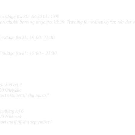
yttehus
 meter Riffel børn og junior
:
orsdage fra kl.: 18:30 til 21:00
orbeholdt børn og unge fra 18:30. Træning for voksenskytter, når der e
m Riffel voksne
:
Tirsdage fra kl.: 19:00- 21:30
m Pistol
:
Tirsdage fra kl.: 19:00 – 21:30
ydebanernes
resser
yttehuset
anekærvej 2
50 Ølstykke
art oktober til slut marts”
nebjerg Skyttecenter
nebjergvej 6
00 Hillerød
art april til slut september”
pyright 2026 | Ølstykke Skytteforening | All Rights Reserved