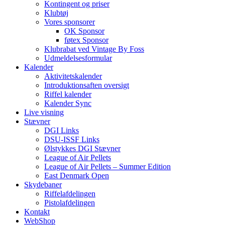
Kontingent og priser
Klubtøj
Vores sponsorer
OK Sponsor
føtex Sponsor
Klubrabat ved Vintage By Foss
Udmeldelsesformular
Kalender
Aktivitetskalender
Introduktionsaften oversigt
Riffel kalender
Kalender Sync
Live visning
Stævner
DGI Links
DSU-ISSF Links
Ølstykkes DGI Stævner
League of Air Pellets
League of Air Pellets – Summer Edition
East Denmark Open
Skydebaner
Riffelafdelingen
Pistolafdelingen
Kontakt
WebShop