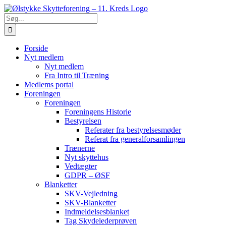
Skip
Facebook
Instagram
YouTube
Find
SiteMap
to
os
Søg
content
efter:
Forside
Nyt medlem
Nyt medlem
Fra Intro til Træning
Medlems portal
Foreningen
Foreningen
Foreningens Historie
Bestyrelsen
Referater fra bestyrelsesmøder
Referat fra generalforsamlingen
Trænerne
Nyt skyttehus
Vedtægter
GDPR – ØSF
Blanketter
SKV-Vejledning
SKV-Blanketter
Indmeldelsesblanket
Tag Skydelederprøven