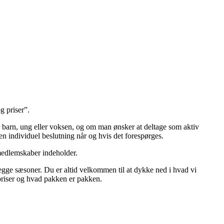
g priser”.
 er barn, ung eller voksen, og om man ønsker at deltage som aktiv
 en individuel beslutning når og hvis det forespørges.
 medlemskaber indeholder.
m begge sæsoner. Du er altid velkommen til at dykke ned i hvad vi
priser og hvad pakken er pakken.