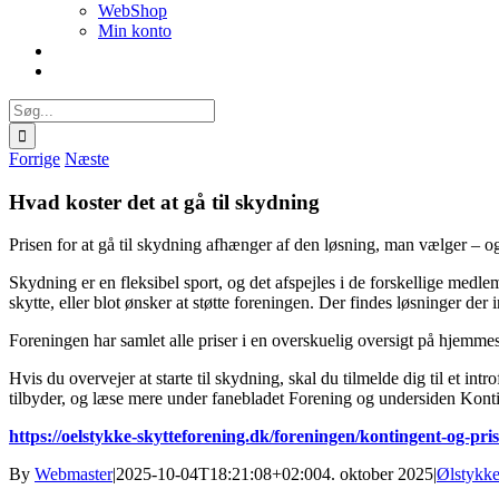
WebShop
Min konto
Søg
efter:
Forrige
Næste
Hvad koster det at gå til skydning
Prisen for at gå til skydning afhænger af den løsning, man vælger – o
Skydning er en fleksibel sport, og det afspejles i de forskellige medl
skytte, eller blot ønsker at støtte foreningen. Der findes løsninger de
Foreningen har samlet alle priser i en overskuelig oversigt på hjemm
Hvis du overvejer at starte til skydning, skal du tilmelde dig til et i
tilbyder, og læse mere under fanebladet Forening og undersiden Konti
https://oelstykke-skytteforening.dk/foreningen/kontingent-og-pris
By
Webmaster
|
2025-10-04T18:21:08+02:00
4. oktober 2025
|
Ølstykke