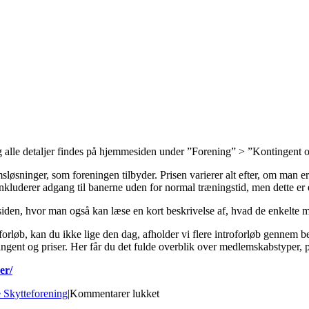
g alle detaljer findes på hjemmesiden under ”Forening” > ”Kontingent o
emsløsninger, som foreningen tilbyder. Prisen varierer alt efter, om man
r inkluderer adgang til banerne uden for normal træningstid, men dette er
esiden, hvor man også kan læse en kort beskrivelse af, hvad de enkelte
ntroforløb, kan du ikke lige den dag, afholder vi flere introforløb genne
ngent og priser. Her får du det fulde overblik over medlemskabstyper, 
er/
til
 Skytteforening
|
Kommentarer lukket
Hvad